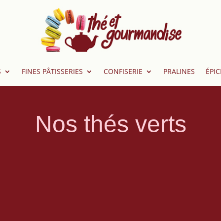
S
FINES PÂTISSERIES
CONFISERIE
PRALINES
ÉPIC
Nos thés verts
cueillette et la
Le Sencha est le thé le 