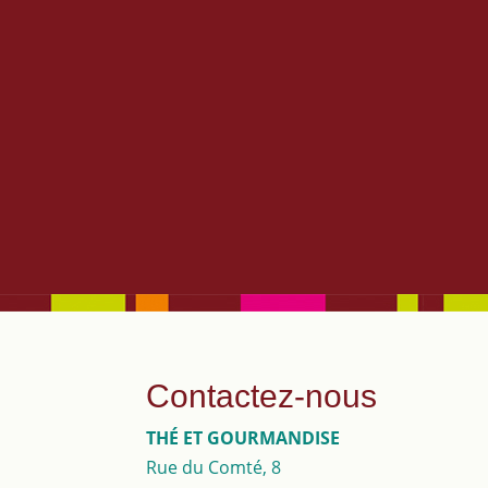
transformation sont manuelles.Un bon 
désirent découvrir ou qui apprécient les
Contactez-nous
THÉ ET GOURMANDISE
Rue du Comté, 8