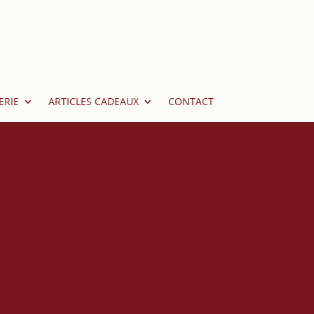
ERIE
ARTICLES CADEAUX
CONTACT
Sencha
plus courant du Japon. Peu astringent, ce