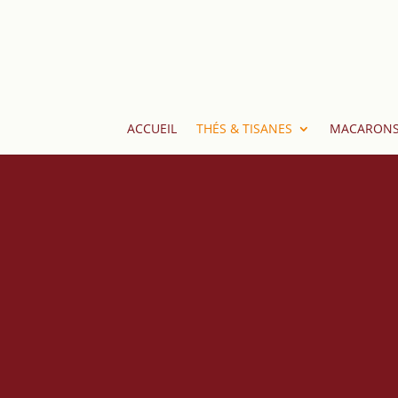
ACCUEIL
THÉS & TISANES
MACARON
Lung Jing
Originaire de la province de Zhejiang. La 