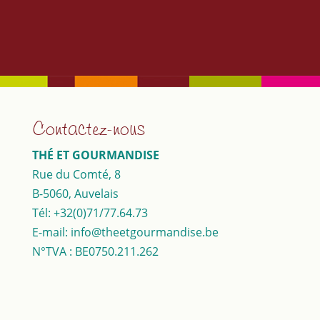
Contactez-nous
THÉ ET GOURMANDISE
Rue du Comté, 8
B-5060, Auvelais
Tél: +32(0)71/77.64.73
E-mail: info@theetgourmandise.be
N°TVA : BE0750.211.262